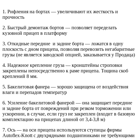
1. Рифления на бортах — увеличивают их жесткость и
прочность
2. Быстрый демонтаж бортов — позволяет переделать
кузовной прицеп в платформу
3. Откидные передние и задние борта — ложатся в одну
плоскость с дном прицепа, позволяя перевозить негабаритные
грузы (не является заводской опцией, заказывается у Продаца)
4. Надежное крепление груза — кронштейны строповки
закреплены непосредственно к раме прицепа. Тощина скоб
креплений 8 мм.
5. Бакелитовая фанера — хорошо защищена от воздействия
влаги и перепадов температур
6. Усиление бакелитовой фанерой — она защищает передние
и задние борта от повреждений при резком торможении или
ускорении, в случае, если груз не закреплен (входит в базовую
комплектацию на прицепах длиной от 3,4-3,8 м)
7. Ось — на оси прицепа используются ступицы фирмы
Autoflex-Knott с двухрядными подшипниками не требующими