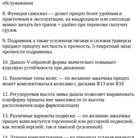
обслуживания
8. Функция самосвал — делает прицеп более удобным и
практичным в эксплуатации, на квадроцикле или снегоходе
можно заехать без трапов + удобно при перевозке сыпучих
грузов.
9. Подрамник а также усиленная тяговая и силовая траверсы
придают прицепу жесткость и прочность, 5-тикратный запас
прочности подрамника.
10. Дышло V-образной формы значительно повышает
курсовую устойчивость при движении
11. Различные типы колес — по желанию заказчика прицеп
может комплектоваться колесами с дисками R13 или R16
12. Регулируемая высота замка дышла позволяет выравнивать
платформу прицепа вне зависимости от высоты
расположения шара фаркопа(опция)
13. Различные варианты подвески — по желанию заказчика
прицеп комплектуется торсионной или рессорной подвеской,
как легкой версией, так и тяжелой (усиленной)
14. Лучшие комплектующие — на прицепах устанавливаются