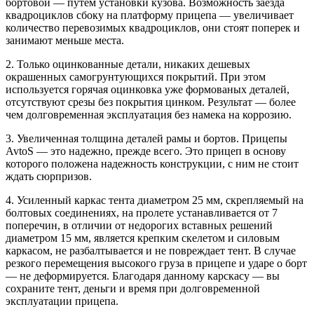
бортовой — путем установки кузова. Возможность заезда
квадроциклов сбоку на платформу прицепа — увеличивает
количество перевозимых квадроциклов, они стоят поперек и
занимают меньше места.
2. Только оцинкованные детали, никаких дешевых
окрашенных самогрунтующихся покрытий. При этом
используется горячая оцинковка уже формованых деталей,
отсутствуют срезы без покрытия цинком. Результат — более
чем долговременная эксплуатация без намека на коррозию.
3. Увеличенная толщина деталей рамы и бортов. Прицепы
AvtoS — это надежно, прежде всего. Это прицеп в основу
которого положена надежность конструкции, с ним не стоит
ждать сюрпризов.
4. Усиленный каркас тента диаметром 25 мм, скрепляемый на
болтовых соединениях, на пролете устанавливается от 7
поперечин, в отличии от недорогих вставных решений
диаметром 15 мм, является крепким скелетом и силовым
каркасом, не разбалтывается и не повреждает тент. В случае
резкого перемещения высокого груза в прицепе и ударе о борт
— не деформируется. Благодаря данному карскасу — вы
сохраните тент, деньги и время при долговременной
эксплуатации прицепа.