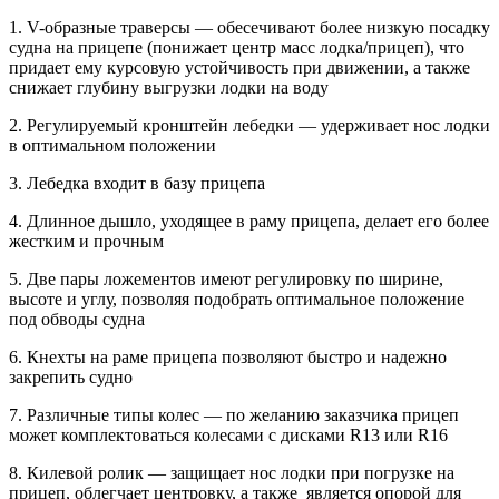
1. V-образные траверсы — обесечивают более низкую посадку
судна на прицепе (понижает центр масс лодка/прицеп), что
придает ему курсовую устойчивость при движении, а также
снижает глубину выгрузки лодки на воду
2. Регулируемый кронштейн лебедки — удерживает нос лодки
в оптимальном положении
3. Лебедка входит в базу прицепа
4. Длинное дышло, уходящее в раму прицепа, делает его более
жестким и прочным
5. Две пары ложементов имеют регулировку по ширине,
высоте и углу, позволяя подобрать оптимальное положение
под обводы судна
6. Кнехты на раме прицепа позволяют быстро и надежно
закрепить судно
7. Различные типы колес — по желанию заказчика прицеп
может комплектоваться колесами с дисками R13 или R16
8. Килевой ролик — защищает нос лодки при погрузке на
прицеп, облегчает центровку, а также является опорой для