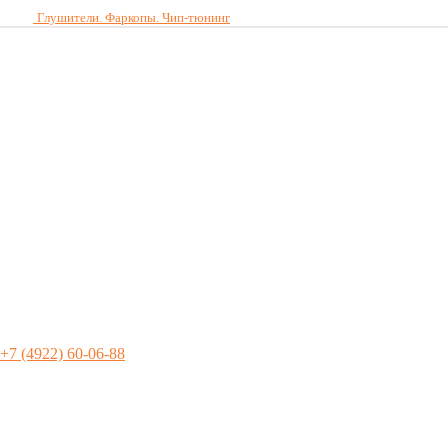
Глушители. Фаркопы. Чип-тюнинг
Автосервис во Владимире
>
Магазин
>
Багажные системы
автомобиля
>
Багажники на крышу ATLANT
>
Багажник на
крышу Ford Focus II (hatchback) 2004-2011г.
Багажник на крышу Ford Focus II
(hatchback) 2004-2011г.
+7 (4922) 60-06-88