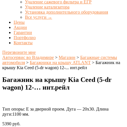
Удаление сажевого фильтра и ЕГР
Удаление катализатора
Установка дополнительного оборудования
Все услуги →
Цены
Акции
Гарантии
Портфолио
Контакты
Перезвоните мне
Автосервис во Владимире
>
Магазин
>
Багажные системы
автомобиля
>
Багажники на крышу ATLANT
>
Багажник на
крышу Kia Ceed (5-dr wagon) 12-... инт.рейл
Багажник на крышу Kia Ceed (5-dr
wagon) 12-… инт.рейл
Тип опоры: E за дверной проем. Дуга — 20х30. Длина
дуги:1100 мм.
5390
руб.