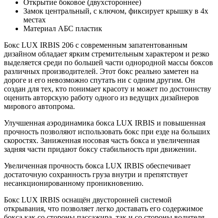
Открытие боковое (двухстороннее)
Замок центральный, с ключом, фиксирует крышку в 4х
местах
Материал АБС пластик
Бокс LUX IRBIS 206 с современным запатентованным
дизайном обладает ярким стремительным характером и резко
выделяется среди по большей части однородной массы боксов
различных производителей. Этот бокс реально заметен на
дороге и его невозможно спутать ни с одним другим. Он
создан для тех, кто понимает красоту и может по достоинству
оценить авторскую работу одного из ведущих дизайнеров
мирового автопрома.
Улучшенная аэродинамика бокса LUX IRBIS и повышенная
прочность позволяют использовать бокс при езде на больших
скоростях. Заниженная носовая часть бокса и увеличенная
задняя части придают боксу стабильность при движении.
Увеличенная прочность бокса LUX IRBIS обеспечивает
достаточную сохранность груза внутри и препятствует
несанкционированному проникновению.
Бокс LUX IRBIS оснащён двусторонней системой
открывания, что позволяет легко доставать его содержимое
бокса как со стороны пассажира, так и со стороны водителя.